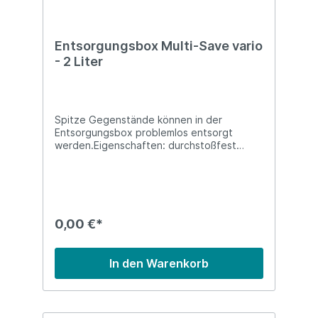
Entsorgungsbox Multi-Save vario
- 2 Liter
Spitze Gegenstände können in der
Entsorgungsbox problemlos entsorgt
werden.Eigenschaften: durchstoßfest
umstoßsicher Fassungsvermögen 2
LiterMaße (H x B x T): ca. 140 x 240 x 95
mmIndividuelle Anpassung der
Einwurföffnung durch Herausbrechen von
Segmenten
0,00 €*
In den Warenkorb