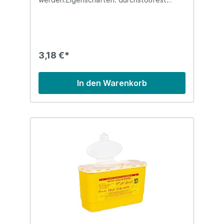
umstoßsicher Fassungsvermögen 5
Litergeprüft nach TRBA 250 und DIN EN ISO
23907
3,18 €*
In den Warenkorb