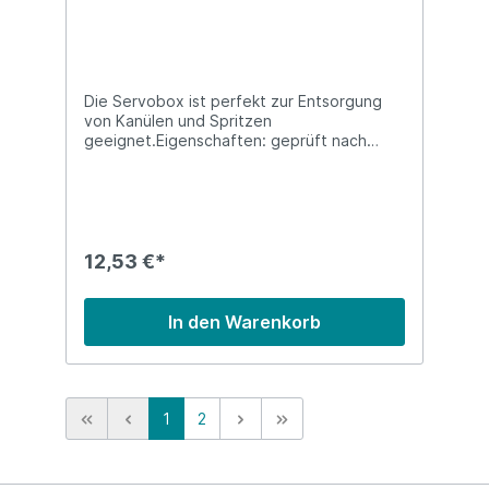
Die Servobox ist perfekt zur Entsorgung
von Kanülen und Spritzen
geeignet.Eigenschaften: geprüft nach
TRBA 250 Maße Höhe: 40 cm Durchmesser:
oben 31 cm Zwischenzeitliche und
endgültige Verschlussmöglichkeit. Für den
endgültigen Verschluss muss die Lasche
nach unten gebogen werden, bevor diese
fest in den Schlitz gedrückt wird.
12,53 €*
In den Warenkorb
1
2